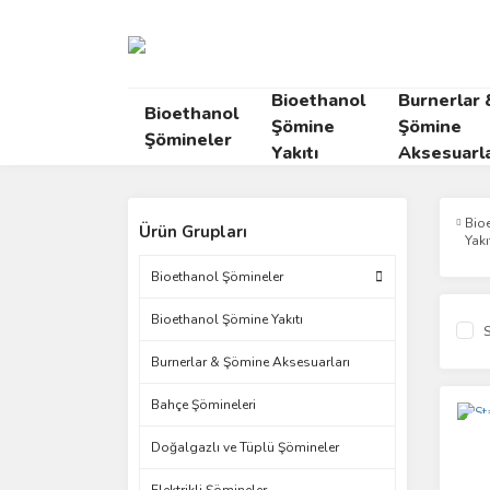
Bioethanol
Burnerlar 
Bioethanol
Şömine
Şömine
Şömineler
Yakıtı
Aksesuarla
Bio
Ürün Grupları
Yakı
Bioethanol Şömineler
Bioethanol Şömine Yakıtı
S
Burnerlar & Şömine Aksesuarları
Bahçe Şömineleri
Yen
Doğalgazlı ve Tüplü Şömineler