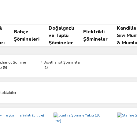
&
Doğalgazlı
Kandille
Bahçe
Elektrikli
ve Tüplü
Sıvı Mum
Şömineleri
Şömineler
rı
Şömineler
& Mumlu
ethanol Şömine
Bioethanol Şömineler
tı
(5)
(1)
toktakiler
i