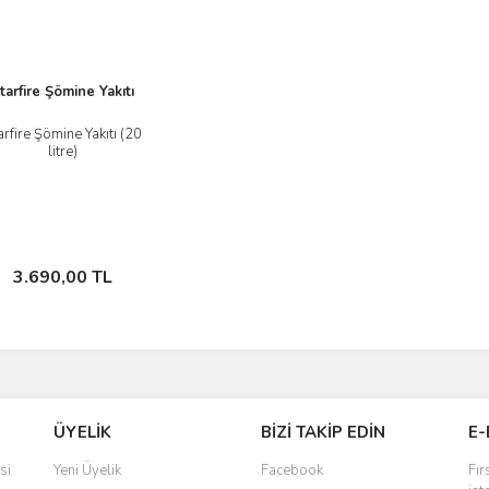
tarfire Şömine Yakıtı
arfire Şömine Yakıtı (20
litre)
İncele
Sepete Ekle
3.690,00 TL
ÜYELİK
BİZİ TAKİP EDİN
E-
si
Yeni Üyelik
Facebook
Fır