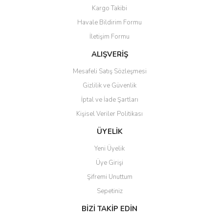
Yorum Yaz
Kargo Takibi
Ürün resmi kalitesiz, bozuk veya görüntülenemiyor.
Havale Bildirim Formu
Ürün açıklamasında eksik bilgiler bulunuyor.
İletişim Formu
Ürün bilgilerinde hatalar bulunuyor.
Ürün fiyatı diğer sitelerden daha pahalı.
ALIŞVERİŞ
Bu ürüne benzer farklı alternatifler olmalı.
Mesafeli Satış Sözleşmesi
Gizlilik ve Güvenlik
İptal ve İade Şartları
Kişisel Veriler Politikası
Gönder
ÜYELİK
Yeni Üyelik
Üye Girişi
Şifremi Unuttum
Sepetiniz
BİZİ TAKİP EDİN