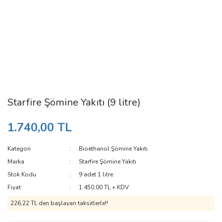
Starfire Şömine Yakıtı (9 litre)
1.740,00 TL
Kategori
Bioethanol Şömine Yakıtı
Marka
Starfire Şömine Yakıtı
Stok Kodu
9 adet 1 litre
Fiyat
1.450,00 TL + KDV
226,22 TL den başlayan taksitlerle!!