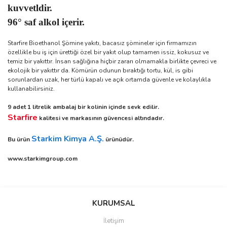
kuvvetldir.
96° saf alkol içerir.
Starfire Bioethanol Şömine yakıtı, bacasız şömineler için firmamızın
özellikle bu iş için ürettiği özel bir yakıt olup tamamen issiz, kokusuz ve
temiz bir yakıttır. İnsan sağlığına hiçbir zararı olmamakla birlikte çevreci ve
ekolojik bir yakıttır da. Kömürün odunun bıraktığı tortu, kül, is gibi
sorunlardan uzak, her türlü kapalı ve açık ortamda güvenle ve kolaylıkla
kullanabilirsiniz.
9 adet 1 litrelik ambalaj bir kolinin içinde sevk edilir.
Starfire
kalitesi ve markasının güvencesi altındadır.
Starkim Kimya A.Ş.
Bu ürün
ürünüdür.
www.starkimgroup.com
Bu ürünün fiyat bilgisi, resim, ürün açıklamalarında ve diğer
konularda yetersiz gördüğünüz noktaları öneri formunu kullanarak
Bu ürüne ilk yorumu siz yapın!
KURUMSAL
tarafımıza iletebilirsiniz.
Görüş ve önerileriniz için teşekkür ederiz.
İletişim