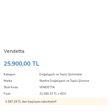
Vendetta
25.900,00 TL
Kategori
Doğalgazlı ve Tüplü Şömineler
Marka
Starfire Doğalgazlı ve Tüplü Şömine
Stok Kodu
VENDETTA
Fiyat
21.583,33 TL + KDV
3.367,29 TL den başlayan taksitlerle!!