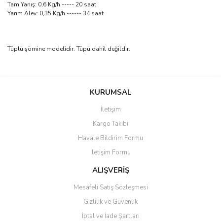
Tam Yanış: 0,6 Kg/h ----- 20 saat
Yarım Alev: 0,35 Kg/h ------ 34 saat
Tüplü şömine modelidir. Tüpü dahil değildir.
Bu ürünün fiyat bilgisi, resim, ürün açıklamalarında ve diğer
konularda yetersiz gördüğünüz noktaları öneri formunu kullanarak
Bu ürüne ilk yorumu siz yapın!
KURUMSAL
tarafımıza iletebilirsiniz.
Görüş ve önerileriniz için teşekkür ederiz.
İletişim
Yorum Yaz
Kargo Takibi
Ürün resmi kalitesiz, bozuk veya görüntülenemiyor.
Havale Bildirim Formu
Ürün açıklamasında eksik bilgiler bulunuyor.
İletişim Formu
Ürün bilgilerinde hatalar bulunuyor.
Ürün fiyatı diğer sitelerden daha pahalı.
ALIŞVERİŞ
Bu ürüne benzer farklı alternatifler olmalı.
Mesafeli Satış Sözleşmesi
Gizlilik ve Güvenlik
İptal ve İade Şartları