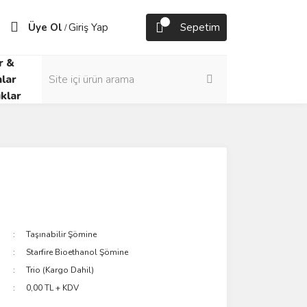
Üye Ol
Giriş Yap
Sepetim
/
r &
lar
klar
Taşınabilir Şömine
Starfire Bioethanol Şömine
Trio (Kargo Dahil)
0,00 TL + KDV