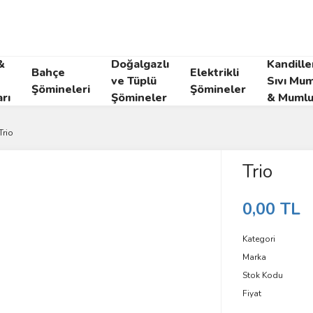
&
Doğalgazlı
Kandille
Bahçe
Elektrikli
ve Tüplü
Sıvı Mum
Şömineleri
Şömineler
rı
Şömineler
& Mumlu
Trio
Trio
0,00 TL
Kategori
Marka
Stok Kodu
Fiyat