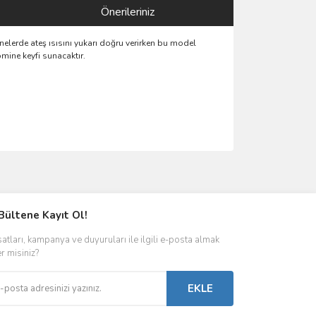
Önerileriniz
elerde ateş ısısını yukarı doğru verirken bu model
mine keyfi sunacaktır.
ımıza iletebilirsiniz.
Bültene Kayıt Ol!
satları, kampanya ve duyuruları ile ilgili e-posta almak
er misiniz?
EKLE