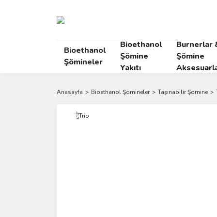
Bioethanol
Burnerlar 
Bioethanol
Şömine
Şömine
Şömineler
Yakıtı
Aksesuarla
Anasayfa
Bioethanol Şömineler
Taşınabilir Şömine
Yeni