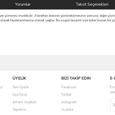
Yorumlar
Taksit Seçenekleri
r şöminesi modelidir. 3 taraftan alevinin görünebilmesinin yanısıra, diğer şömin
kt olarak faydalanmanıza olanak sağlar. Bu özgün tasarım size ezber bozan bir şö
ve diğer konularda yetersiz gördüğünüz noktaları öneri formunu kullanarak taraf
Bu ürüne ilk yorumu siz yapın!
ÜYELİK
BİZİ TAKİP EDİN
E-
r.
Yorum Yaz
si
Yeni Üyelik
Facebook
Fır
ist
Üye Girişi
Twitter
Şifremi Unuttum
Instagram
Sepetiniz
Youtube