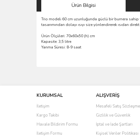
Ürün Bilgisi
Trio modeli 60 cm uzunluğunda güclü bir burnera sahip ye
tasarımından dolayı ısıyı size yönlendirerek ısıdan dire
Ürün Ölçüleri: 70x60x50 (h) cm
Kapasite: 3,5 litre
Yanma Süresi: 8-9 saat
Bu ürünün fiyat bilgisi, resim, ürün açıklamalarında 
Görüş ve önerileriniz için teşekkür ederiz.
KURUMSAL
ALIŞVERİŞ
Ürün resmi kalitesiz, bozuk veya görüntülenemiyo
Ürün açıklamasında eksik bilgiler bulunuyor.
İletişim
Mesafeli Satış Sözleşme
Ürün bilgilerinde hatalar bulunuyor.
Kargo Takibi
Gizlilik ve Güvenlik
Ürün fiyatı diğer sitelerden daha pahalı.
Havale Bildirim Formu
İptal ve İade Şartları
Bu ürüne benzer farklı alternatifler olmalı.
İletişim Formu
Kişisel Veriler Politikası