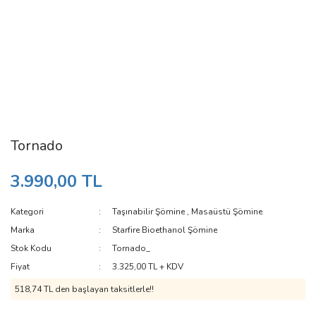
Tornado
3.990,00 TL
Kategori
Taşınabilir Şömine
,
Masaüstü Şömine
Marka
Starfire Bioethanol Şömine
Stok Kodu
Tornado_
Fiyat
3.325,00 TL + KDV
518,74 TL den başlayan taksitlerle!!