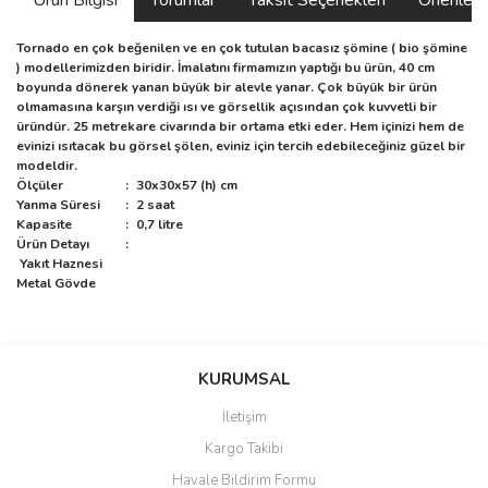
Ürün Bilgisi
Yorumlar
Taksit Seçenekleri
Önerilerin
Tornado en çok beğenilen ve en çok tutulan bacasız şömine ( bio şömine
) modellerimizden biridir. İmalatını firmamızın yaptığı bu ürün, 40 cm
boyunda dönerek yanan büyük bir alevle yanar. Çok büyük bir ürün
olmamasına karşın verdiği ısı ve görsellik açısından çok kuvvetli bir
üründür. 25 metrekare civarında bir ortama etki eder. Hem içinizi hem de
evinizi ısıtacak bu görsel şölen, eviniz için tercih edebileceğiniz güzel bir
modeldir.
Ölçüler
:
30x30x57 (h) cm
Yanma Süresi
:
2 saat
Kapasite
:
0,7 litre
Ürün Detayı
:
Yakıt Haznesi
Metal Gövde
Bu ürünün fiyat bilgisi, resim, ürün açıklamalarında ve diğer
konularda yetersiz gördüğünüz noktaları öneri formunu kullanarak
Bu ürüne ilk yorumu siz yapın!
KURUMSAL
tarafımıza iletebilirsiniz.
Görüş ve önerileriniz için teşekkür ederiz.
İletişim
Yorum Yaz
Kargo Takibi
Ürün resmi kalitesiz, bozuk veya görüntülenemiyor.
Havale Bildirim Formu
Ürün açıklamasında eksik bilgiler bulunuyor.