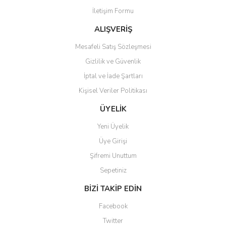
İletişim Formu
Ürün bilgilerinde hatalar bulunuyor.
Ürün fiyatı diğer sitelerden daha pahalı.
ALIŞVERİŞ
Bu ürüne benzer farklı alternatifler olmalı.
Mesafeli Satış Sözleşmesi
Gizlilik ve Güvenlik
İptal ve İade Şartları
Kişisel Veriler Politikası
Gönder
ÜYELİK
Yeni Üyelik
Üye Girişi
Şifremi Unuttum
Sepetiniz
BİZİ TAKİP EDİN
Facebook
Twitter