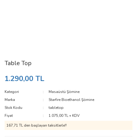
Table Top
1.290,00 TL
Kategori
Masaüstü Şömine
Marka
Starfire Bioethanol Şömine
Stok Kodu
tabletop
Fiyat
1.075,00 TL + KDV
167,71 TL den başlayan taksitlerle!!