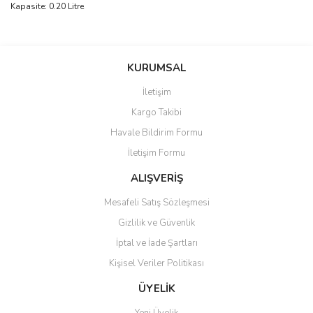
Kapasite: 0.20 Litre
Bu ürünün fiyat bilgisi, resim, ürün açıklamalarında ve diğer
konularda yetersiz gördüğünüz noktaları öneri formunu kullanarak
Bu ürüne ilk yorumu siz yapın!
KURUMSAL
tarafımıza iletebilirsiniz.
Görüş ve önerileriniz için teşekkür ederiz.
İletişim
Yorum Yaz
Kargo Takibi
Ürün resmi kalitesiz, bozuk veya görüntülenemiyor.
Havale Bildirim Formu
Ürün açıklamasında eksik bilgiler bulunuyor.
İletişim Formu
Ürün bilgilerinde hatalar bulunuyor.
Ürün fiyatı diğer sitelerden daha pahalı.
ALIŞVERİŞ
Bu ürüne benzer farklı alternatifler olmalı.
Mesafeli Satış Sözleşmesi
Gizlilik ve Güvenlik
İptal ve İade Şartları
Kişisel Veriler Politikası
Gönder
ÜYELİK