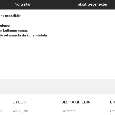
Yorumlar
Taksit Seçenekleri
ine modelidir.
bulunur.
ir kullanım sunar.
örsel amaçla da kullanılabilir.
ve diğer konularda yetersiz gördüğünüz noktaları öneri formunu kullanarak taraf
Bu ürüne ilk yorumu siz yapın!
ÜYELİK
BİZİ TAKİP EDİN
E-
r.
Yorum Yaz
si
Yeni Üyelik
Facebook
Fır