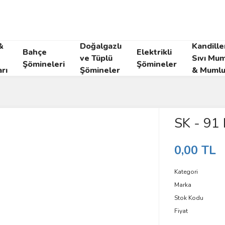
&
Doğalgazlı
Kandille
Bahçe
Elektrikli
ve Tüplü
Sıvı Mum
Şömineleri
Şömineler
rı
Şömineler
& Mumlu
SK - 91 
0,00 TL
Kategori
Marka
Stok Kodu
Fiyat