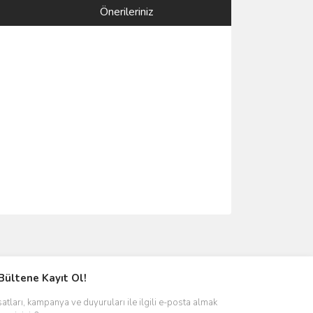
Önerileriniz
ımıza iletebilirsiniz.
Bültene Kayıt Ol!
satları, kampanya ve duyuruları ile ilgili e-posta almak