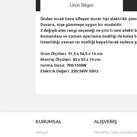
Ürün Bilgisi
Önden sıcak hava üfleyen duvar tipi elektrikli şöm
Duvara, nişe gömmeye uygun bir modeldir.
3 değişik alev rengi seçeneği ve çıtırtı sesi efekti 
Kumandası ve zaman ayarlama özelliği ile kolay b
İstenildiği zaman ısı özelliği kapatılarak sadece g
Ürün Ölçüleri: 91,5 x 54,5 x 14 cm
Montaj Ölçüleri: 83 x 53 x 19 cm
Isıtma Gücü: 750/1500W
Elektrik Değeri: 220/240V 50Hz
Bu ürünün fiyat bilgisi, resim, ürün açıklamalarında 
Görüş ve önerileriniz için teşekkür ederiz.
KURUMSAL
ALIŞVERİŞ
Ürün resmi kalitesiz, bozuk veya görüntülenemiyo
Ürün açıklamasında eksik bilgiler bulunuyor.
İletişim
Mesafeli Satış Sözleşme