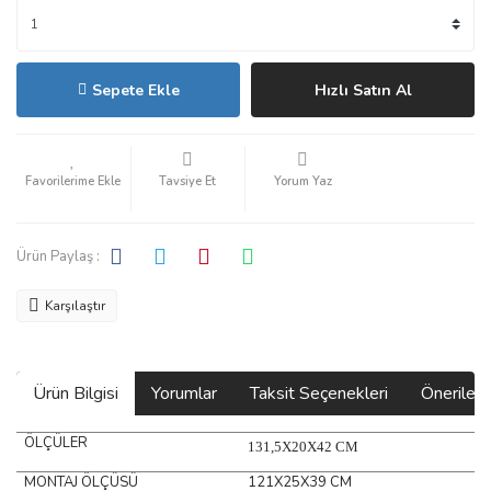
Sepete Ekle
Hızlı Satın Al
Tavsiye Et
Yorum Yaz
Ürün Paylaş :
Karşılaştır
Ürün Bilgisi
Yorumlar
Taksit Seçenekleri
Önerilerin
ÖLÇÜLER
131,5X20X42 CM
MONTAJ ÖLÇÜSÜ
121X25X39 CM