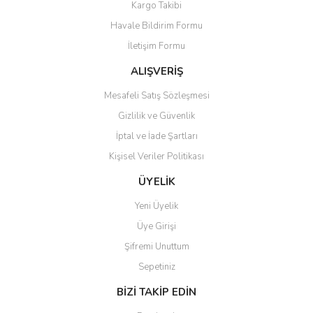
Kargo Takibi
Ürün resmi kalitesiz, bozuk veya görüntülenemiyor.
Havale Bildirim Formu
Ürün açıklamasında eksik bilgiler bulunuyor.
İletişim Formu
Ürün bilgilerinde hatalar bulunuyor.
Ürün fiyatı diğer sitelerden daha pahalı.
ALIŞVERİŞ
Bu ürüne benzer farklı alternatifler olmalı.
Mesafeli Satış Sözleşmesi
Gizlilik ve Güvenlik
İptal ve İade Şartları
Kişisel Veriler Politikası
Gönder
ÜYELİK
Yeni Üyelik
Üye Girişi
Şifremi Unuttum
Sepetiniz
BİZİ TAKİP EDİN