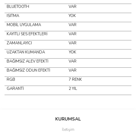
BLUETOOTH
VAR
ISITMA
YOK
MOBİL UYGULAMA
VAR
KAYITLI SES EFEKTLERİ
VAR
ZAMANLAYICI
VAR
UZAKTAN KUMANDA
YOK
BAĞIMSIZ ALEV EFEKTİ
VAR
BAĞIMSIZ ODUN EFEKTİ
VAR
RGB
7 RENK
GARANTİ
2 YIL
Bu ürünün fiyat bilgisi, resim, ürün açıklamalarında ve diğer
konularda yetersiz gördüğünüz noktaları öneri formunu kullanarak
Bu ürüne ilk yorumu siz yapın!
KURUMSAL
tarafımıza iletebilirsiniz.
Görüş ve önerileriniz için teşekkür ederiz.
İletişim
Yorum Yaz