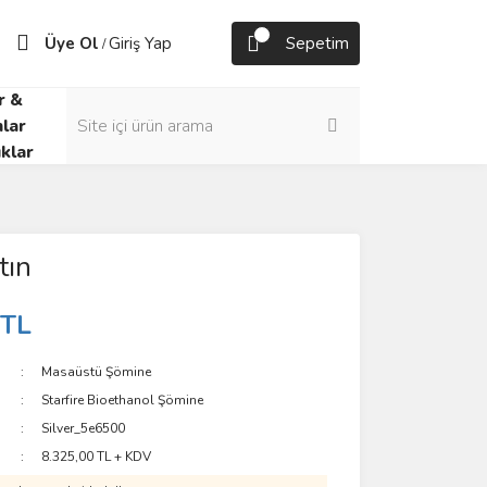
Üye Ol
Giriş Yap
Sepetim
/
r &
lar
klar
tın
 TL
Masaüstü Şömine
Starfire Bioethanol Şömine
Silver_5e6500
8.325,00 TL + KDV