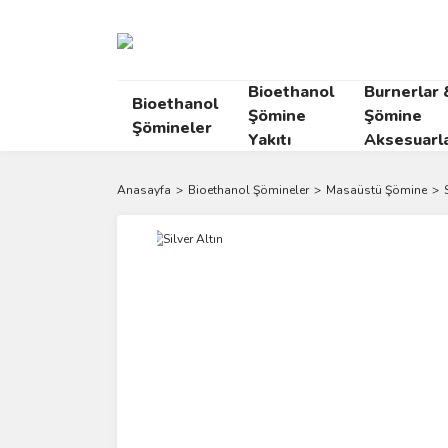
Bioethanol
Burnerlar 
Bioethanol
Şömine
Şömine
Şömineler
Yakıtı
Aksesuarla
Anasayfa
Bioethanol Şömineler
Masaüstü Şömine
Yeni