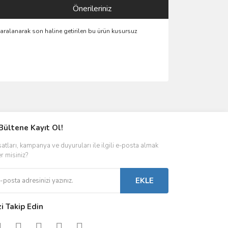
Önerileriniz
paralanarak son haline getirilen bu ürün kusursuz
ımıza iletebilirsiniz.
Bültene Kayıt Ol!
satları, kampanya ve duyuruları ile ilgili e-posta almak
er misiniz?
EKLE
zi Takip Edin