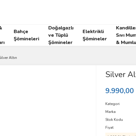
&
Doğalgazlı
Kandille
Bahçe
Elektrikli
ve Tüplü
Sıvı Mum
Şömineleri
Şömineler
rı
Şömineler
& Mumlu
Silver Altın
Silver Al
9.990,00
Kategori
Marka
Stok Kodu
Fiyat