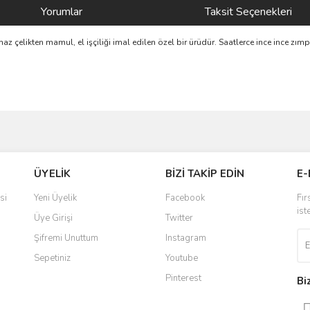
Yorumlar
Taksit Seçenekleri
çelikten mamul, el işçiliği imal edilen özel bir ürüdür. Saatlerce ince ince zım
ve diğer konularda yetersiz gördüğünüz noktaları öneri formunu kullanarak taraf
Bu ürüne ilk yorumu siz yapın!
ÜYELİK
BİZİ TAKİP EDİN
E-
r.
Yorum Yaz
si
Yeni Üyelik
Facebook
Fır
ist
Üye Girişi
Twitter
Şifremi Unuttum
Instagram
Sepetiniz
Youtube
Pinterest
Bi