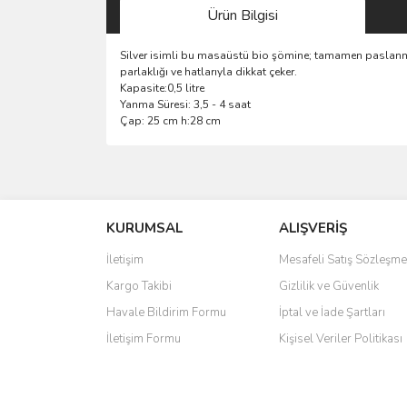
Ürün Bilgisi
Silver isimli bu masaüstü bio şömine; tamamen paslanmaz 
parlaklığı ve hatlarıyla dikkat çeker.
Kapasite:0,5 litre
Yanma Süresi: 3,5 - 4 saat
Çap: 25 cm h:28 cm
Bu ürünün fiyat bilgisi, resim, ürün açıklamalarında 
Görüş ve önerileriniz için teşekkür ederiz.
KURUMSAL
ALIŞVERİŞ
Ürün resmi kalitesiz, bozuk veya görüntülenemiyo
Ürün açıklamasında eksik bilgiler bulunuyor.
İletişim
Mesafeli Satış Sözleşme
Ürün bilgilerinde hatalar bulunuyor.
Kargo Takibi
Gizlilik ve Güvenlik
Ürün fiyatı diğer sitelerden daha pahalı.
Havale Bildirim Formu
İptal ve İade Şartları
Bu ürüne benzer farklı alternatifler olmalı.
İletişim Formu
Kişisel Veriler Politikası