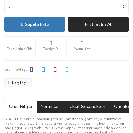
Sepete Ekle
Hızlı Satın Al
Tavsiye Et
Yorum Yaz
Ürün Paylaş :
Karşılaştır
Ürün Bilgisi
Yorumlar
Taksit Seçenekleri
Önerilerin
SEATTLE duvar tipi bacasız şömine ( bioethanol şömine ) yi evinizde ve
mekanınızda istediğiniz duvara monte edebilir ve şömine keyfini farklı bir
bakış açısı ile yaşayabilirsiniz.
Kayar kapaklı tasarımı sayesinde alev ayarı
yapabilir ve istediğiniz zaman yakıp söndürebilirsiniz. Yaklaşık 40