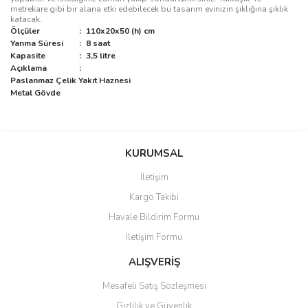
metrekare gibi bir alana etki edebilecek bu tasarım evinizin şıklığına şıklık
katacak.
Ölçüler
:
110x20x50 (h) cm
Yanma Süresi
:
8 saat
Kapasite
:
3,5 litre
Açıklama
:
Paslanmaz Çelik Yakıt Haznesi
Metal Gövde
Bu ürünün fiyat bilgisi, resim, ürün açıklamalarında ve diğer
konularda yetersiz gördüğünüz noktaları öneri formunu kullanarak
Bu ürüne ilk yorumu siz yapın!
KURUMSAL
tarafımıza iletebilirsiniz.
Görüş ve önerileriniz için teşekkür ederiz.
İletişim
Yorum Yaz
Kargo Takibi
Ürün resmi kalitesiz, bozuk veya görüntülenemiyor.
Havale Bildirim Formu
Ürün açıklamasında eksik bilgiler bulunuyor.
İletişim Formu
Ürün bilgilerinde hatalar bulunuyor.
Ürün fiyatı diğer sitelerden daha pahalı.
ALIŞVERİŞ
Bu ürüne benzer farklı alternatifler olmalı.
Mesafeli Satış Sözleşmesi
Gizlilik ve Güvenlik