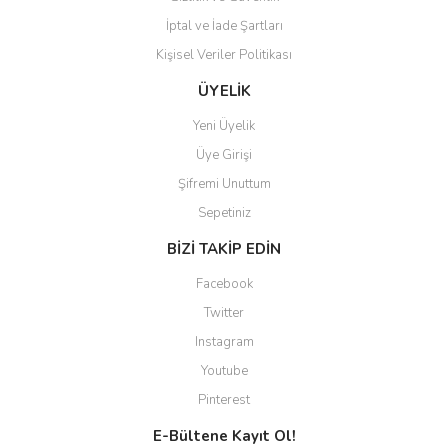
İptal ve İade Şartları
Kişisel Veriler Politikası
Gönder
ÜYELİK
Yeni Üyelik
Üye Girişi
Şifremi Unuttum
Sepetiniz
BİZİ TAKİP EDİN
Facebook
Twitter
Instagram
Youtube
Pinterest
E-Bültene Kayıt Ol!