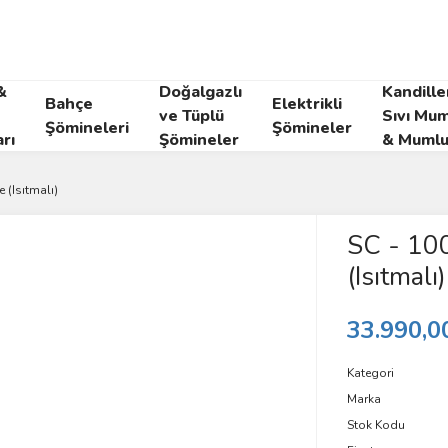
&
Doğalgazlı
Kandille
Bahçe
Elektrikli
ve Tüplü
Sıvı Mum
Şömineleri
Şömineler
rı
Şömineler
& Mumlu
e (Isıtmalı)
SC - 100
(Isıtmalı)
33.990,0
Kategori
Marka
Stok Kodu