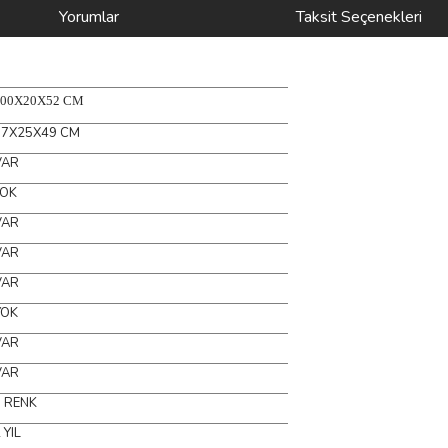
Yorumlar
Taksit Seçenekleri
100X20X52 CM
97X25X49 CM
VAR
YOK
VAR
VAR
VAR
YOK
VAR
VAR
7 RENK
 YIL