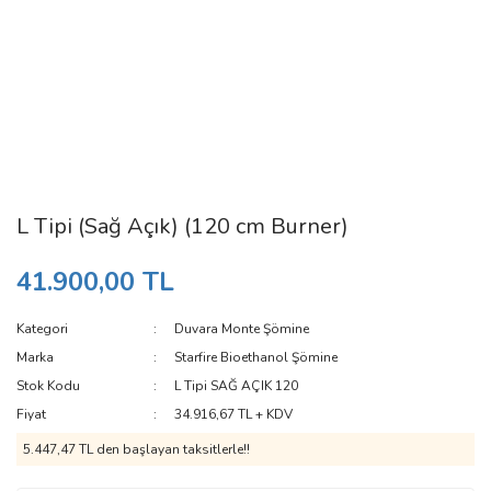
L Tipi (Sağ Açık) (120 cm Burner)
41.900,00 TL
Kategori
Duvara Monte Şömine
Marka
Starfire Bioethanol Şömine
Stok Kodu
L Tipi SAĞ AÇIK 120
Fiyat
34.916,67 TL + KDV
5.447,47 TL den başlayan taksitlerle!!