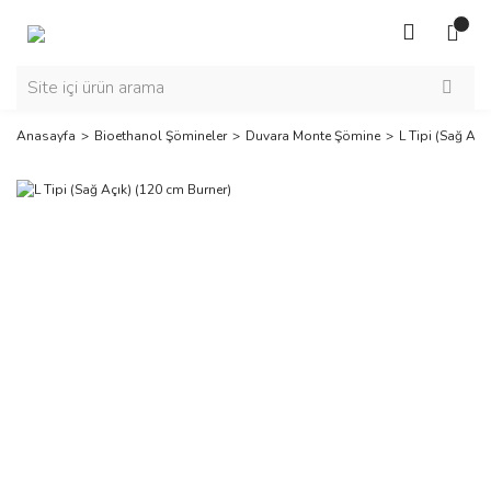
Anasayfa
Bioethanol Şömineler
Duvara Monte Şömine
L Tipi (Sağ Açı