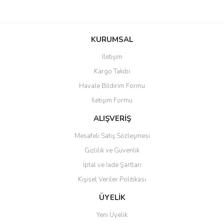
Bu ürünün fiyat bilgisi, resim, ürün açıklamalarında ve diğer
konularda yetersiz gördüğünüz noktaları öneri formunu kullanarak
Bu ürüne ilk yorumu siz yapın!
KURUMSAL
tarafımıza iletebilirsiniz.
Görüş ve önerileriniz için teşekkür ederiz.
İletişim
Yorum Yaz
Kargo Takibi
Ürün resmi kalitesiz, bozuk veya görüntülenemiyor.
Havale Bildirim Formu
Ürün açıklamasında eksik bilgiler bulunuyor.
İletişim Formu
Ürün bilgilerinde hatalar bulunuyor.
Ürün fiyatı diğer sitelerden daha pahalı.
ALIŞVERİŞ
Bu ürüne benzer farklı alternatifler olmalı.
Mesafeli Satış Sözleşmesi
Gizlilik ve Güvenlik
İptal ve İade Şartları
Kişisel Veriler Politikası
Gönder
ÜYELİK
Yeni Üyelik