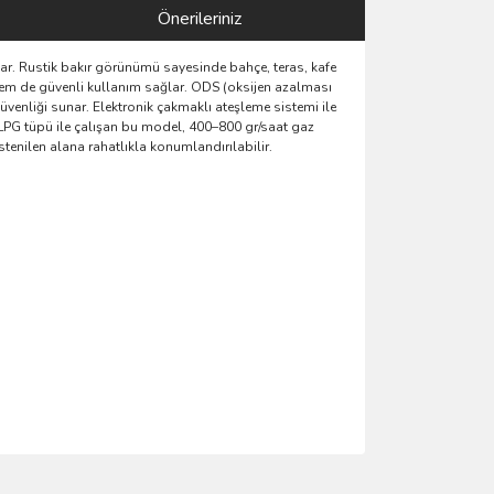
Önerileriniz
nar. Rustik bakır görünümü sayesinde bahçe, teras, kafe
n hem de güvenli kullanım sağlar. ODS (oksijen azalması
enliği sunar. Elektronik çakmaklı ateşleme sistemi ile
pi LPG tüpü ile çalışan bu model, 400–800 gr/saat gaz
stenilen alana rahatlıkla konumlandırılabilir.
ımıza iletebilirsiniz.