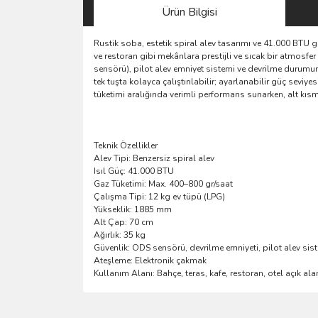
Ürün Bilgisi
Rustik soba, estetik spiral alev tasarımı ve 41.000 BTU 
ve restoran gibi mekânlara prestijli ve sıcak bir atmosf
sensörü), pilot alev emniyet sistemi ve devrilme durum
tek tuşta kolayca çalıştırılabilir; ayarlanabilir güç sevi
tüketimi aralığında verimli performans sunarken, alt kısm
Teknik Özellikler
Alev Tipi: Benzersiz spiral alev
Isıl Güç: 41.000 BTU
Gaz Tüketimi: Max. 400–800 gr/saat
Çalışma Tipi: 12 kg ev tüpü (LPG)
Yükseklik: 1885 mm
Alt Çap: 70 cm
Ağırlık: 35 kg
Güvenlik: ODS sensörü, devrilme emniyeti, pilot alev sis
Ateşleme: Elektronik çakmak
Kullanım Alanı: Bahçe, teras, kafe, restoran, otel açık ala
Bu ürünün fiyat bilgisi, resim, ürün açıklamalarında 