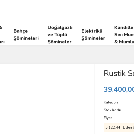
&
Doğalgazlı
Kandille
Bahçe
Elektrikli
ve Tüplü
Sıvı Mum
Şömineleri
Şömineler
rı
Şömineler
& Mumlu
Rustik S
39.400,0
Kategori
Stok Kodu
Fiyat
5.122,44 TL den b