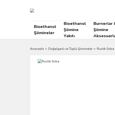
Bioethanol
Burnerlar 
Bioethanol
Şömine
Şömine
Şömineler
Yakıtı
Aksesuarla
Anasayfa
Doğalgazlı ve Tüplü Şömineler
Rustik Soba