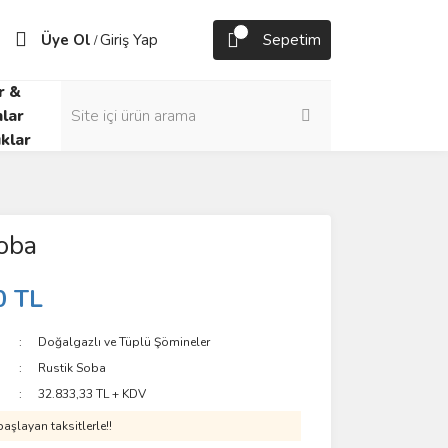
Üye Ol
Giriş Yap
Sepetim
/
r &
lar
klar
oba
0 TL
Doğalgazlı ve Tüplü Şömineler
Rustik Soba
32.833,33 TL + KDV
aşlayan taksitlerle!!