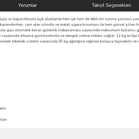
Yorumlar
Taksit Seçenekleri
güçlü ısı kapasitesiyle açık alanlarda hem şık hem de etkili bir ısınma çözümü su
er kazandırırken, cam alev silindiri ve metal ızgara koruması ile hem görsel şöle
unda gazı otomatik kesen güvenlik mekanizması sayesinde maksimum kullanıcı güv
yesi sayesinde ihtiyaca göre kontrollü ve dengeli ısıtma imkânı sağlar. 12 kg ev ti
ındaki tekerlek sistemi sayesinde 35 kg ağırlığına rağmen kolayca taşınabilir ve i
temi
nları
ve diğer konularda yetersiz gördüğünüz noktaları öneri formunu kullanarak taraf