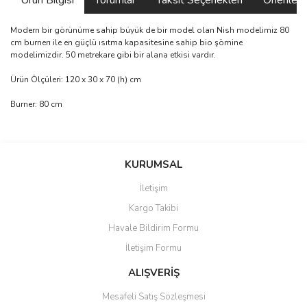
Ürün Bilgisi
Yorumlar
Taksit Seçenekleri
Önerilerin
Modern bir görünüme sahip büyük de bir model olan Nish modelimiz 80
cm burnerı ile en güçlü ısıtma kapasitesine sahip bio şömine
modelimizdir. 50 metrekare gibi bir alana etkisi vardır.
Ürün Ölçüleri: 120 x 30 x 70 (h) cm
Burner: 80 cm
Bu ürünün fiyat bilgisi, resim, ürün açıklamalarında ve diğer
konularda yetersiz gördüğünüz noktaları öneri formunu kullanarak
Bu ürüne ilk yorumu siz yapın!
KURUMSAL
tarafımıza iletebilirsiniz.
Görüş ve önerileriniz için teşekkür ederiz.
İletişim
Yorum Yaz
Kargo Takibi
Ürün resmi kalitesiz, bozuk veya görüntülenemiyor.
Havale Bildirim Formu
Ürün açıklamasında eksik bilgiler bulunuyor.
İletişim Formu
Ürün bilgilerinde hatalar bulunuyor.
Ürün fiyatı diğer sitelerden daha pahalı.
ALIŞVERİŞ
Bu ürüne benzer farklı alternatifler olmalı.
Mesafeli Satış Sözleşmesi