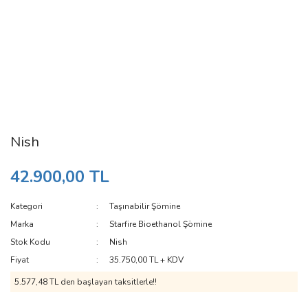
Nish
42.900,00 TL
Kategori
Taşınabilir Şömine
Marka
Starfire Bioethanol Şömine
Stok Kodu
Nish
Fiyat
35.750,00 TL + KDV
5.577,48 TL den başlayan taksitlerle!!