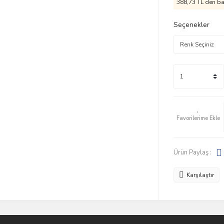
388,73 TL den baş
Seçenekler
Ürün Paylaş :
Karşılaştır