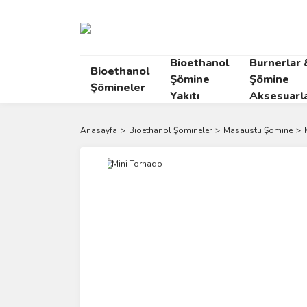
Bioethanol
Burnerlar 
Bioethanol
Şömine
Şömine
Şömineler
Yakıtı
Aksesuarla
Anasayfa
Bioethanol Şömineler
Masaüstü Şömine
Yeni