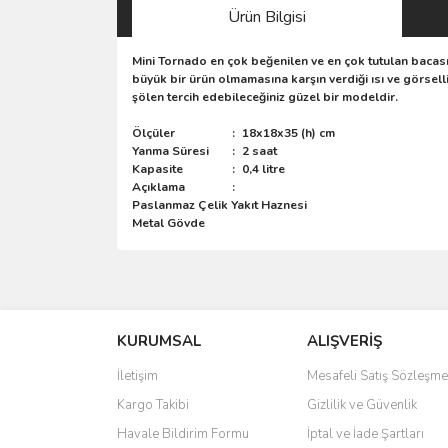
Ürün Bilgisi
Mini Tornado en çok beğenilen ve en çok tutulan bacası
büyük bir ürün olmamasına karşın verdiği ısı ve görselli
şölen tercih edebileceğiniz güzel bir modeldir.
Ölçüler
:
18x18x35 (h) cm
Yanma Süresi
:
2 saat
Kapasite
:
0,4 litre
Açıklama
:
Paslanmaz Çelik Yakıt Haznesi
Metal Gövde
Bu ürünün fiyat bilgisi, resim, ürün açıklamalarında 
Görüş ve önerileriniz için teşekkür ederiz.
KURUMSAL
ALIŞVERİŞ
Ürün resmi kalitesiz, bozuk veya görüntülenemiyo
Ürün açıklamasında eksik bilgiler bulunuyor.
İletişim
Mesafeli Satış Sözleşme
Ürün bilgilerinde hatalar bulunuyor.
Kargo Takibi
Gizlilik ve Güvenlik
Ürün fiyatı diğer sitelerden daha pahalı.
Havale Bildirim Formu
İptal ve İade Şartları