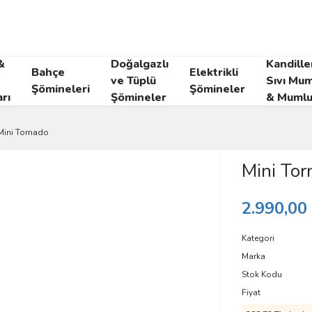
&
Doğalgazlı
Kandille
Bahçe
Elektrikli
ve Tüplü
Sıvı Mum
Şömineleri
Şömineler
rı
Şömineler
& Mumlu
Mini Tornado
Mini Tor
2.990,00
Kategori
Marka
Stok Kodu
Fiyat