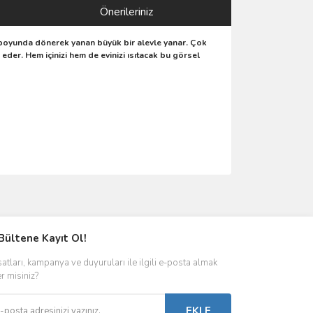
Önerileriniz
am boyunda dönerek yanan büyük bir alevle yanar. Çok
eder. Hem içinizi hem de evinizi ısıtacak bu görsel
ımıza iletebilirsiniz.
Bültene Kayıt Ol!
satları, kampanya ve duyuruları ile ilgili e-posta almak
er misiniz?
EKLE