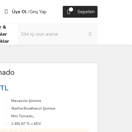
Üye Ol
Giriş Yap
Sepetim
/
r &
lar
klar
nado
 TL
Masaüstü Şömine
Starfire Bioethanol Şömine
Mini Tornado_
2.491,67 TL + KDV