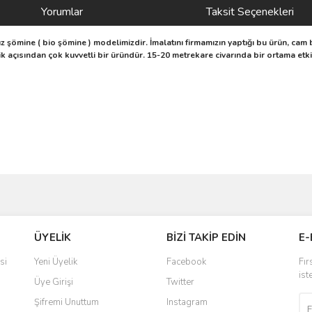
Yorumlar
Taksit Seçenekleri
z şömine ( bio şömine ) modelimizdir. İmalatını firmamızın yaptığı bu ürün, c
k açısından çok kuvvetli bir üründür. 15-20 metrekare civarında bir ortama etki 
ve diğer konularda yetersiz gördüğünüz noktaları öneri formunu kullanarak taraf
Bu ürüne ilk yorumu siz yapın!
ÜYELİK
BİZİ TAKİP EDİN
E-
r.
Yorum Yaz
si
Yeni Üyelik
Facebook
Fır
ist
Üye Girişi
Twitter
Şifremi Unuttum
Instagram