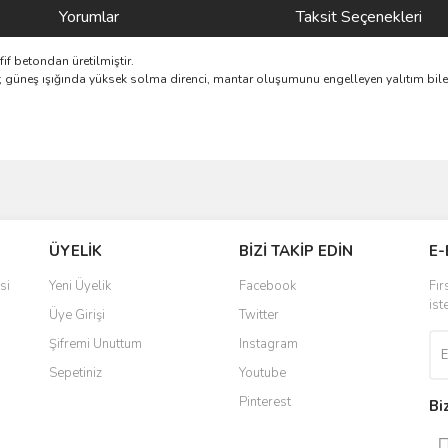
Yorumlar
Taksit Seçenekleri
if betondan üretilmiştir.
; güneş ışığında yüksek solma direnci, mantar oluşumunu engelleyen yalıtım bile
ve diğer konularda yetersiz gördüğünüz noktaları öneri formunu kullanarak taraf
Bu ürüne ilk yorumu siz yapın!
ÜYELİK
BİZİ TAKİP EDİN
E-
r.
Yorum Yaz
si
Yeni Üyelik
Facebook
Fır
ist
Üye Girişi
Twitter
Şifremi Unuttum
Instagram
Sepetiniz
Youtube
Pinterest
Bi