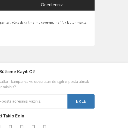
Önerileriniz
şenleri, yüksek kırılma mukavemet, hafiflik bulunmakta.
ımıza iletebilirsiniz.
Bültene Kayıt Ol!
satları, kampanya ve duyuruları ile ilgili e-posta almak
er misiniz?
EKLE
zi Takip Edin