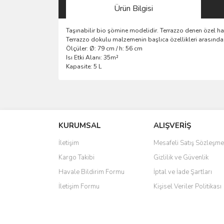
Ürün Bilgisi
Taşınabilir bio şömine modelidir. Terrazzo denen özel haf
Terrazzo dokulu malzemenin başlıca özellikleri arasında
Ölçüler: Ø: 79 cm / h: 56 cm
Isı Etki Alanı: 35m²
Kapasite: 5 L
Bu ürünün fiyat bilgisi, resim, ürün açıklamalarında 
Görüş ve önerileriniz için teşekkür ederiz.
KURUMSAL
ALIŞVERİŞ
Ürün resmi kalitesiz, bozuk veya görüntülenemiyo
Ürün açıklamasında eksik bilgiler bulunuyor.
İletişim
Mesafeli Satış Sözleşme
Ürün bilgilerinde hatalar bulunuyor.
Kargo Takibi
Gizlilik ve Güvenlik
Ürün fiyatı diğer sitelerden daha pahalı.
Havale Bildirim Formu
İptal ve İade Şartları
Bu ürüne benzer farklı alternatifler olmalı.
İletişim Formu
Kişisel Veriler Politikası