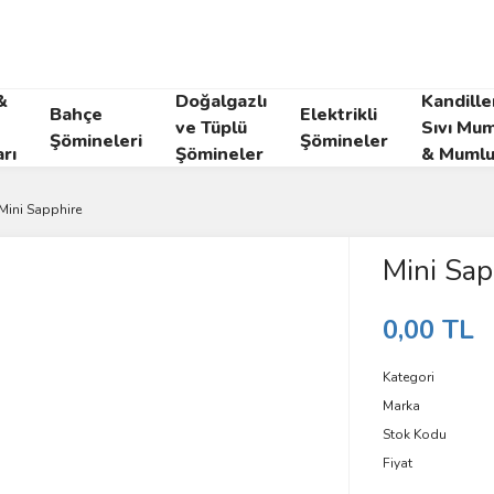
&
Doğalgazlı
Kandille
Bahçe
Elektrikli
ve Tüplü
Sıvı Mum
Şömineleri
Şömineler
rı
Şömineler
& Mumlu
Mini Sapphire
Mini Sap
0,00 TL
Kategori
Marka
Stok Kodu
Fiyat