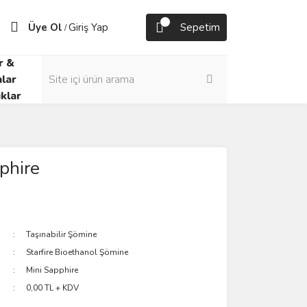
Üye Ol
Giriş Yap
Sepetim
/
r &
lar
klar
phire
Taşınabilir Şömine
Starfire Bioethanol Şömine
Mini Sapphire
0,00 TL + KDV