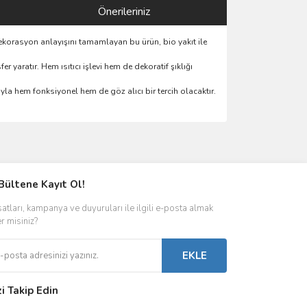
Önerileriniz
dekorasyon anlayışını tamamlayan bu ürün, bio yakıt ile
 yaratır. Hem ısıtıcı işlevi hem de dekoratif şıklığı
ıyla hem fonksiyonel hem de göz alıcı bir tercih olacaktır.
ımıza iletebilirsiniz.
Bültene Kayıt Ol!
satları, kampanya ve duyuruları ile ilgili e-posta almak
er misiniz?
EKLE
zi Takip Edin