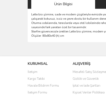
Ürün Bilgisi
Latte bio şömine, sade ve modern çizgileriyle evinizde ya
çalışarak kokusuz, issiz ve çevre dostu bir kullanım dene
Oturma odalarında, teraslarda veya otel lobilerinde rahatlı
sayesinde fark yaratan özel bir tasarımdır.
Starfire güvencesiyle üretilen Latte bio şömine, modern ya
Ölçüler: 80x80x40 (h) cm
Bu ürünün fiyat bilgisi, resim, ürün açıklamalarında 
Görüş ve önerileriniz için teşekkür ederiz.
KURUMSAL
ALIŞVERİŞ
Ürün resmi kalitesiz, bozuk veya görüntülenemiyo
Ürün açıklamasında eksik bilgiler bulunuyor.
İletişim
Mesafeli Satış Sözleşme
Ürün bilgilerinde hatalar bulunuyor.
Kargo Takibi
Gizlilik ve Güvenlik
Ürün fiyatı diğer sitelerden daha pahalı.
Havale Bildirim Formu
İptal ve İade Şartları
Bu ürüne benzer farklı alternatifler olmalı.
İletişim Formu
Kişisel Veriler Politikası