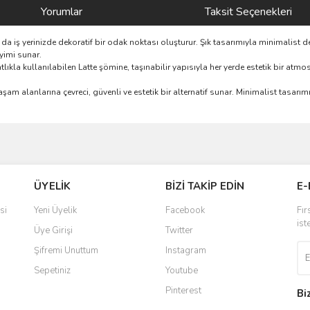
Yorumlar
Taksit Seçenekleri
 da iş yerinizde dekoratif bir odak noktası oluşturur. Şık tasarımıyla minimalist 
yimi sunar.
kla kullanılabilen Latte şömine, taşınabilir yapısıyla her yerde estetik bir atmosfer
şam alanlarına çevreci, güvenli ve estetik bir alternatif sunar. Minimalist tasarım
ve diğer konularda yetersiz gördüğünüz noktaları öneri formunu kullanarak taraf
Bu ürüne ilk yorumu siz yapın!
ÜYELİK
BİZİ TAKİP EDİN
E-
r.
Yorum Yaz
si
Yeni Üyelik
Facebook
Fır
ist
Üye Girişi
Twitter
Şifremi Unuttum
Instagram
Sepetiniz
Youtube
Pinterest
Bi