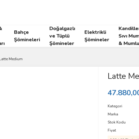
&
Doğalgazlı
Kandille
Bahçe
Elektrikli
ve Tüplü
Sıvı Mum
Şömineleri
Şömineler
rı
Şömineler
& Mumlu
Latte Medium
Latte M
47.880,0
Kategori
Marka
Stok Kodu
Fiyat