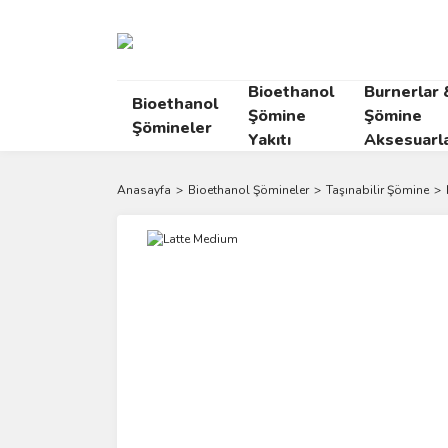
Bioethanol
Burnerlar 
Bioethanol
Şömine
Şömine
Şömineler
Yakıtı
Aksesuarla
Anasayfa
Bioethanol Şömineler
Taşınabilir Şömine