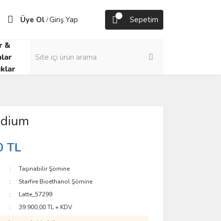
Üye Ol
Giriş Yap
Sepetim
/
r &
lar
klar
edium
0 TL
Taşınabilir Şömine
Starfire Bioethanol Şömine
Latte_57299
39.900,00 TL + KDV