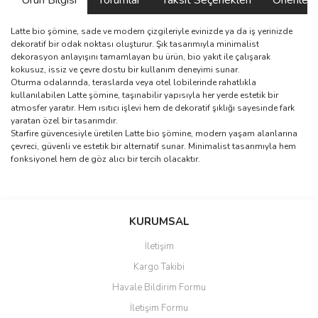
Ürün Bilgisi
Yorumlar
Taksit Seçenekleri
Önerilerin
Latte bio şömine, sade ve modern çizgileriyle evinizde ya da iş yerinizde
dekoratif bir odak noktası oluşturur. Şık tasarımıyla minimalist
dekorasyon anlayışını tamamlayan bu ürün, bio yakıt ile çalışarak
kokusuz, issiz ve çevre dostu bir kullanım deneyimi sunar.
Oturma odalarında, teraslarda veya otel lobilerinde rahatlıkla
kullanılabilen Latte şömine, taşınabilir yapısıyla her yerde estetik bir
atmosfer yaratır. Hem ısıtıcı işlevi hem de dekoratif şıklığı sayesinde fark
yaratan özel bir tasarımdır.
Starfire güvencesiyle üretilen Latte bio şömine, modern yaşam alanlarına
çevreci, güvenli ve estetik bir alternatif sunar. Minimalist tasarımıyla hem
fonksiyonel hem de göz alıcı bir tercih olacaktır.
Bu ürünün fiyat bilgisi, resim, ürün açıklamalarında ve diğer
konularda yetersiz gördüğünüz noktaları öneri formunu kullanarak
Bu ürüne ilk yorumu siz yapın!
KURUMSAL
tarafımıza iletebilirsiniz.
Görüş ve önerileriniz için teşekkür ederiz.
İletişim
Yorum Yaz
Kargo Takibi
Ürün resmi kalitesiz, bozuk veya görüntülenemiyor.
Havale Bildirim Formu
Ürün açıklamasında eksik bilgiler bulunuyor.
İletişim Formu
Ürün bilgilerinde hatalar bulunuyor.