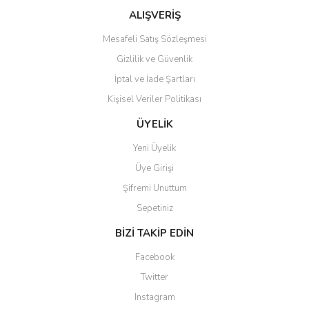
Ürün fiyatı diğer sitelerden daha pahalı.
ALIŞVERİŞ
Bu ürüne benzer farklı alternatifler olmalı.
Mesafeli Satış Sözleşmesi
Gizlilik ve Güvenlik
İptal ve İade Şartları
Kişisel Veriler Politikası
Gönder
ÜYELİK
Yeni Üyelik
Üye Girişi
Şifremi Unuttum
Sepetiniz
BİZİ TAKİP EDİN
Facebook
Twitter
Instagram