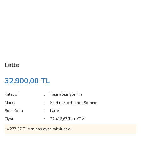
Latte
32.900,00 TL
Kategori
Taşınabilir Şömine
Marka
Starfire Bioethanol Şömine
Stok Kodu
Latte
Fiyat
27.416,67 TL + KDV
4.277,37 TL den başlayan taksitlerle!!