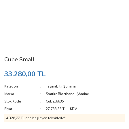
Cube Small
33.280,00 TL
Kategori
Taşınabilir Şömine
Marka
Starfire Bioethanol Şömine
Stok Kodu
Cube_6635
Fiyat
27.733,33 TL + KDV
4.326,77 TL den başlayan taksitlerle!!