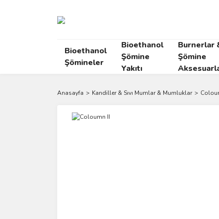
Bioethanol
Burnerlar 
Bioethanol
Şömine
Şömine
Şömineler
Yakıtı
Aksesuarla
Anasayfa
Kandiller & Sıvı Mumlar & Mumluklar
Coloum