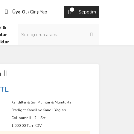
Üye Ol
Giriş Yap
Sepetim
/
r &
lar
klar
II
 TL
Kandiller & Sıvı Mumlar & Mumluklar
Starlight Kandil ve Kandil Yağları
Colloumn II - 2'li Set
1.000,00 TL + KDV