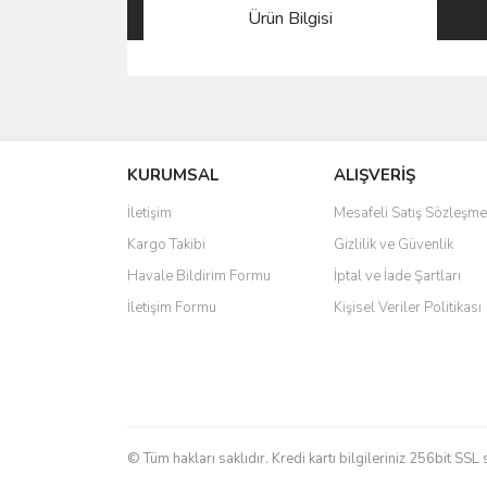
Ürün Bilgisi
Bu ürünün fiyat bilgisi, resim, ürün açıklamalarında 
Görüş ve önerileriniz için teşekkür ederiz.
KURUMSAL
ALIŞVERİŞ
Ürün resmi kalitesiz, bozuk veya görüntülenemiyo
Ürün açıklamasında eksik bilgiler bulunuyor.
İletişim
Mesafeli Satış Sözleşme
Ürün bilgilerinde hatalar bulunuyor.
Kargo Takibi
Gizlilik ve Güvenlik
Ürün fiyatı diğer sitelerden daha pahalı.
Havale Bildirim Formu
İptal ve İade Şartları
Bu ürüne benzer farklı alternatifler olmalı.
İletişim Formu
Kişisel Veriler Politikası
© Tüm hakları saklıdır. Kredi kartı bilgileriniz 256bit SSL 