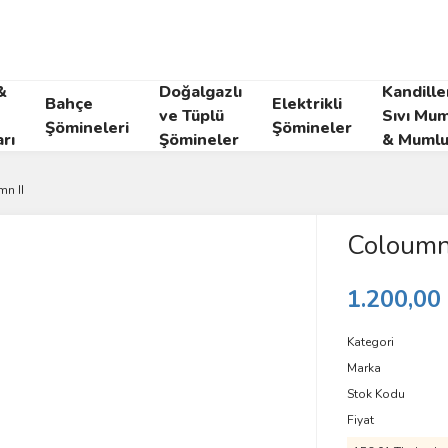
&
Doğalgazlı
Kandille
Bahçe
Elektrikli
ve Tüplü
Sıvı Mum
Şömineleri
Şömineler
rı
Şömineler
& Mumlu
n II
Coloumn 
1.200,00
Kategori
Marka
Stok Kodu
Fiyat