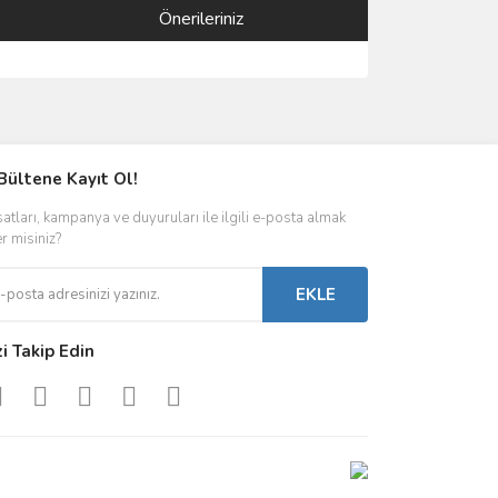
Önerileriniz
ımıza iletebilirsiniz.
Bültene Kayıt Ol!
satları, kampanya ve duyuruları ile ilgili e-posta almak
er misiniz?
EKLE
zi Takip Edin