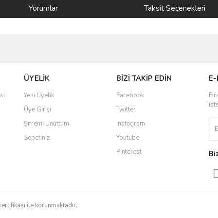
Yorumlar
Taksit Seçenekleri
ve diğer konularda yetersiz gördüğünüz noktaları öneri formunu kullanarak taraf
Bu ürüne ilk yorumu siz yapın!
ÜYELİK
BİZİ TAKİP EDİN
E-
r.
Yorum Yaz
si
Yeni Üyelik
Facebook
Fır
ist
Üye Girişi
Twitter
Şifremi Unuttum
Instagram
Sepetiniz
Youtube
Pinterest
Bi
Gönder
sertifikası ile korunmaktadır.