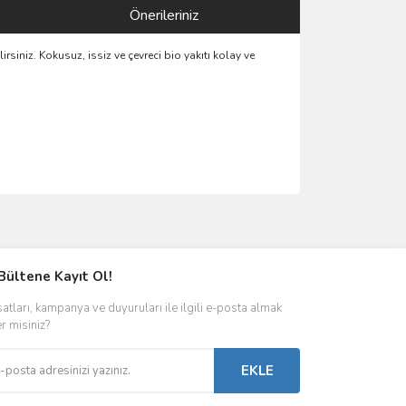
Önerileriniz
rsiniz. Kokusuz, issiz ve çevreci bio yakıtı kolay ve
ımıza iletebilirsiniz.
Bültene Kayıt Ol!
satları, kampanya ve duyuruları ile ilgili e-posta almak
er misiniz?
EKLE