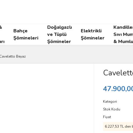
&
Doğalgazlı
Kandille
Bahçe
Elektrikli
ve Tüplü
Sıvı Mum
Şömineleri
Şömineler
rı
Şömineler
& Mumlu
Caveletto Beyaz
Cavelett
47.900,0
Kategori
Stok Kodu
Fiyat
6.227,53 TL den b