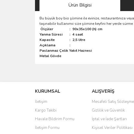
Ürün Bilgisi
Bu büyük boy bio şömine ile evinize, restaurantınıza veya o
taşınabilir kullanımıi size şömine keyfini her yerde sürme
Ölçüler
:
90x35x100 (h) cm
Yanma Süresi
:
4 saat
Kapasite
:
2,5 litre
Açıklama
:
Paslanmaz Çelik Yakıt Haznesi
Metal Gövde
Bu ürünün fiyat bilgisi, resim, ürün açıklamalarında 
Görüş ve önerileriniz için teşekkür ederiz.
KURUMSAL
ALIŞVERİŞ
Ürün resmi kalitesiz, bozuk veya görüntülenemiyo
Ürün açıklamasında eksik bilgiler bulunuyor.
İletişim
Mesafeli Satış Sözleşme
Ürün bilgilerinde hatalar bulunuyor.
Kargo Takibi
Gizlilik ve Güvenlik
Ürün fiyatı diğer sitelerden daha pahalı.
Havale Bildirim Formu
İptal ve İade Şartları
Bu ürüne benzer farklı alternatifler olmalı.
İletişim Formu
Kişisel Veriler Politikası