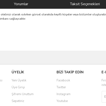
Yorumlar
Taksit Seçenekleri
telinizi olarak ısıtırken görsel olarakda keyifli köşeler veya bölümler oluşturabili
 imkanı sağlaycaktır.
ve diğer konularda yetersiz gördüğünüz noktaları öneri formunu kullanarak taraf
Bu ürüne ilk yorumu siz yapın!
ÜYELİK
BİZİ TAKİP EDİN
E-
r.
Yorum Yaz
si
Yeni Üyelik
Facebook
Fır
ist
Üye Girişi
Twitter
Şifremi Unuttum
Instagram
Sepetiniz
Youtube