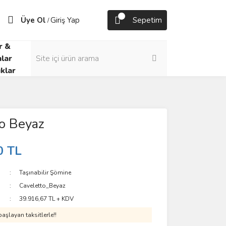
Üye Ol
Giriş Yap
Sepetim
/
r &
lar
klar
o Beyaz
0 TL
Taşınabilir Şömine
Caveletto_Beyaz
39.916,67 TL + KDV
aşlayan taksitlerle!!