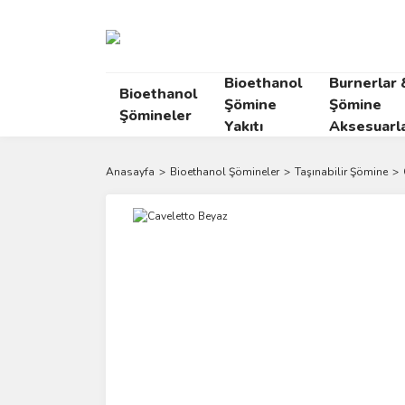
Bioethanol
Burnerlar 
Bioethanol
Şömine
Şömine
Şömineler
Yakıtı
Aksesuarla
Anasayfa
Bioethanol Şömineler
Taşınabilir Şömine