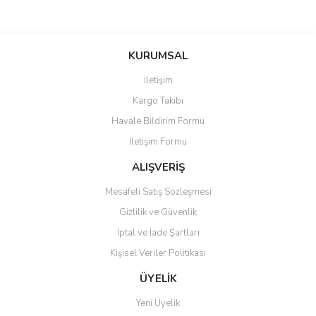
Bu ürünün fiyat bilgisi, resim, ürün açıklamalarında ve diğer
konularda yetersiz gördüğünüz noktaları öneri formunu kullanarak
Bu ürüne ilk yorumu siz yapın!
KURUMSAL
tarafımıza iletebilirsiniz.
Görüş ve önerileriniz için teşekkür ederiz.
İletişim
Yorum Yaz
Kargo Takibi
Ürün resmi kalitesiz, bozuk veya görüntülenemiyor.
Havale Bildirim Formu
Ürün açıklamasında eksik bilgiler bulunuyor.
İletişim Formu
Ürün bilgilerinde hatalar bulunuyor.
Ürün fiyatı diğer sitelerden daha pahalı.
ALIŞVERİŞ
Bu ürüne benzer farklı alternatifler olmalı.
Mesafeli Satış Sözleşmesi
Gizlilik ve Güvenlik
İptal ve İade Şartları
Kişisel Veriler Politikası
Gönder
ÜYELİK
Yeni Üyelik