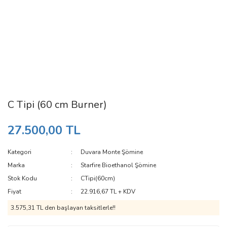
C Tipi (60 cm Burner)
27.500,00 TL
Kategori
Duvara Monte Şömine
Marka
Starfire Bioethanol Şömine
Stok Kodu
CTipi(60cm)
Fiyat
22.916,67 TL + KDV
3.575,31 TL den başlayan taksitlerle!!