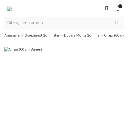
Anasayfa
Bioethanol Şömineler
Duvara Monte Şömine
C Tipi (60 cm B