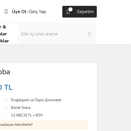
Üye Ol
Giriş Yap
Sepetim
/
r &
lar
klar
oba
0 TL
Doğalgazlı ve Tüplü Şömineler
Barrel Soba
12.083,33 TL + KDV
aşlayan taksitlerle!!