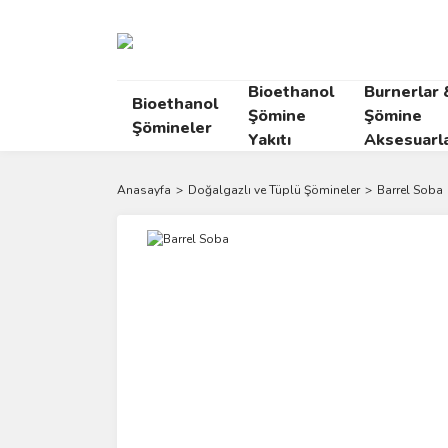
Bioethanol
Burnerlar 
Bioethanol
Şömine
Şömine
Şömineler
Yakıtı
Aksesuarla
Anasayfa
Doğalgazlı ve Tüplü Şömineler
Barrel Soba