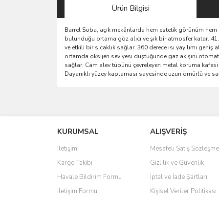
Ürün Bilgisi
Barrel Soba, açık mekânlarda hem estetik görünüm hem d
bulunduğu ortama göz alıcı ve şık bir atmosfer katar. 41.0
ve etkili bir sıcaklık sağlar. 360 derece ısı yayılımı geni
ortamda oksijen seviyesi düştüğünde gaz akışını otomati
sağlar. Cam alev tüpünü çevreleyen metal koruma kafesi h
Dayanıklı yüzey kaplaması sayesinde uzun ömürlü ve sa
Bu ürünün fiyat bilgisi, resim, ürün açıklamalarında 
Görüş ve önerileriniz için teşekkür ederiz.
KURUMSAL
ALIŞVERİŞ
Ürün resmi kalitesiz, bozuk veya görüntülenemiyo
Ürün açıklamasında eksik bilgiler bulunuyor.
İletişim
Mesafeli Satış Sözleşme
Ürün bilgilerinde hatalar bulunuyor.
Kargo Takibi
Gizlilik ve Güvenlik
Ürün fiyatı diğer sitelerden daha pahalı.
Havale Bildirim Formu
İptal ve İade Şartları
Bu ürüne benzer farklı alternatifler olmalı.
İletişim Formu
Kişisel Veriler Politikası