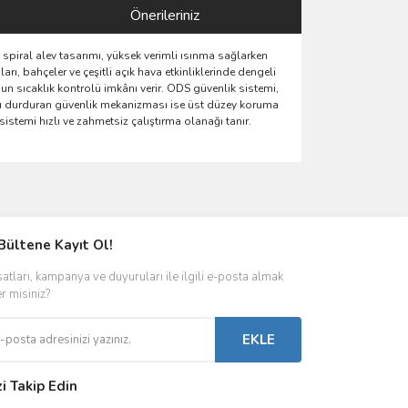
Önerileriniz
piral alev tasarımı, yüksek verimli ısınma sağlarken
rı, bahçeler ve çeşitli açık hava etkinliklerinde dengeli
ygun sıcaklık kontrolü imkânı verir. ODS güvenlik sistemi,
azı durduran güvenlik mekanizması ise üst düzey koruma
stemi hızlı ve zahmetsiz çalıştırma olanağı tanır.
ımıza iletebilirsiniz.
Bültene Kayıt Ol!
satları, kampanya ve duyuruları ile ilgili e-posta almak
er misiniz?
EKLE
zi Takip Edin