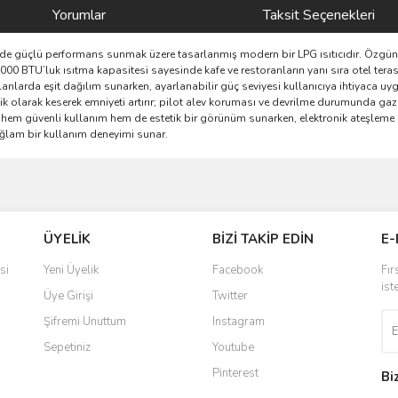
Yorumlar
Taksit Seçenekleri
e güçlü performans sunmak üzere tasarlanmış modern bir LPG ısıtıcıdır. Özgün s
00 BTU’luk ısıtma kapasitesi sayesinde kafe ve restoranların yanı sıra otel terasla
ş alanlarda eşit dağılım sunarken, ayarlanabilir güç seviyesi kullanıcıya ihtiyaca u
k olarak keserek emniyeti artırır; pilot alev koruması ve devrilme durumunda g
em güvenli kullanım hem de estetik bir görünüm sunarken, elektronik ateşleme si
ğlam bir kullanım deneyimi sunar.
ve diğer konularda yetersiz gördüğünüz noktaları öneri formunu kullanarak taraf
Bu ürüne ilk yorumu siz yapın!
ÜYELİK
BİZİ TAKİP EDİN
E-
r.
Yorum Yaz
si
Yeni Üyelik
Facebook
Fır
ist
Üye Girişi
Twitter
Şifremi Unuttum
Instagram
Sepetiniz
Youtube
Pinterest
Bi