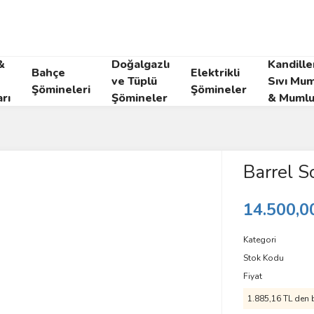
&
Doğalgazlı
Kandille
Bahçe
Elektrikli
ve Tüplü
Sıvı Mum
Şömineleri
Şömineler
rı
Şömineler
& Mumlu
Barrel S
14.500,0
Kategori
Stok Kodu
Fiyat
1.885,16 TL den b