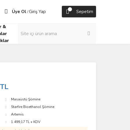
Üye Ol
Giriş Yap
Sepetim
/
r &
lar
klar
 TL
Masaüstü Şömine
Starfire Bioethanol Şömine
Artemis
1.499,17 TL + KDV