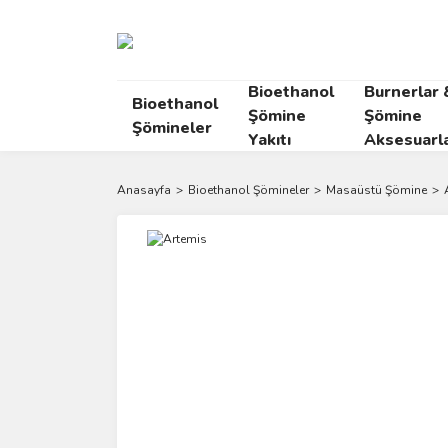
Bioethanol
Burnerlar 
Bioethanol
Şömine
Şömine
Şömineler
Yakıtı
Aksesuarla
Anasayfa
Bioethanol Şömineler
Masaüstü Şömine