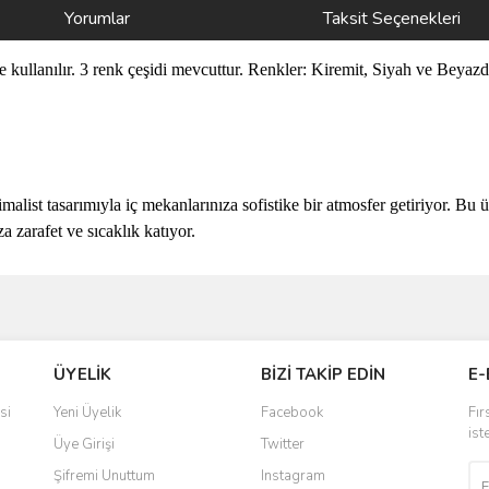
Yorumlar
Taksit Seçenekleri
kullanılır. 3 renk çeşidi mevcuttur. Renkler: Kiremit, Siyah ve Beyazdı
alist tasarımıyla iç mekanlarınıza sofistike bir atmosfer getiriyor. Bu
a zarafet ve sıcaklık katıyor.
ve diğer konularda yetersiz gördüğünüz noktaları öneri formunu kullanarak taraf
Bu ürüne ilk yorumu siz yapın!
ÜYELİK
BİZİ TAKİP EDİN
E-
r.
Yorum Yaz
si
Yeni Üyelik
Facebook
Fır
ist
Üye Girişi
Twitter
Şifremi Unuttum
Instagram