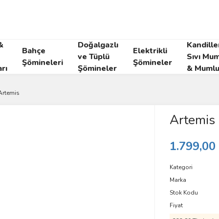
&
Doğalgazlı
Kandille
Bahçe
Elektrikli
ve Tüplü
Sıvı Mum
Şömineleri
Şömineler
rı
Şömineler
& Mumlu
Artemis
Artemis
1.799,00
Kategori
Marka
Stok Kodu
Fiyat