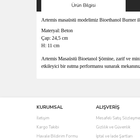
Ürün Bilgisi
Artemis masaüstü modelimiz Bioethanol Burner ile 
Materyal:
Beton
Çap: 24,5 cm
H: 11 cm
Artemis Masaüstü Bioetanol Şömine, zarif ve minim
etkileyici bir ısıtma performansı sunarak mekanınız
Bu ürünün fiyat bilgisi, resim, ürün açıklamalarında 
Görüş ve önerileriniz için teşekkür ederiz.
KURUMSAL
ALIŞVERİŞ
Ürün resmi kalitesiz, bozuk veya görüntülenemiyo
Ürün açıklamasında eksik bilgiler bulunuyor.
İletişim
Mesafeli Satış Sözleşme
Ürün bilgilerinde hatalar bulunuyor.
Kargo Takibi
Gizlilik ve Güvenlik
Ürün fiyatı diğer sitelerden daha pahalı.
Havale Bildirim Formu
İptal ve İade Şartları