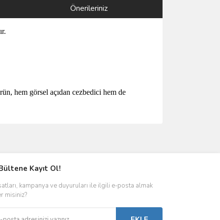
Önerileriniz
r.
 ürün, hem görsel açıdan cezbedici hem de
ımıza iletebilirsiniz.
Bültene Kayıt Ol!
satları, kampanya ve duyuruları ile ilgili e-posta almak
er misiniz?
EKLE