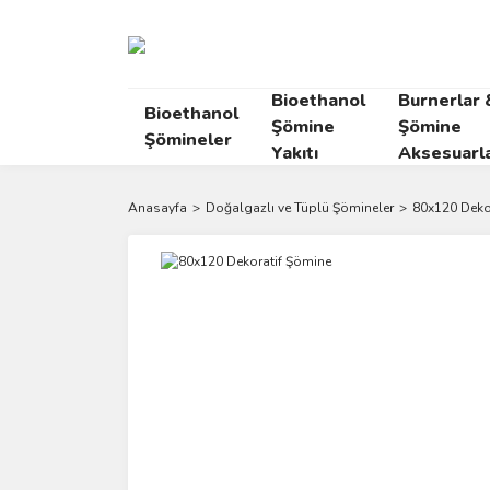
Bioethanol
Burnerlar 
Bioethanol
Şömine
Şömine
Şömineler
Yakıtı
Aksesuarla
Anasayfa
Doğalgazlı ve Tüplü Şömineler
80x120 Deko