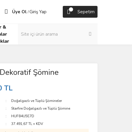
Üye Ol
Giriş Yap
Sepetim
/
r &
lar
klar
Dekoratif Şömine
0 TL
Doğalgazlı ve Tüplü Şömineler
Starfire Doğalgazlı ve Tüplü Şömine
HUF84U5E7D
37.491,67 TL + KDV