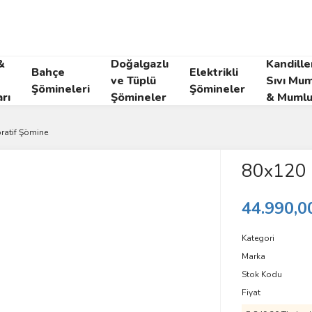
&
Doğalgazlı
Kandille
Bahçe
Elektrikli
ve Tüplü
Sıvı Mum
Şömineleri
Şömineler
rı
Şömineler
& Mumlu
ratif Şömine
80x120 
44.990,0
Kategori
Marka
Stok Kodu
Fiyat