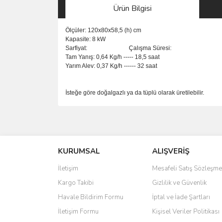
Ürün Bilgisi
Ölçüler: 120x80x58,5 (h) cm
Kapasite: 8 kW
Sarfiyat: Çalışma Süresi:
Tam Yanış: 0,64 Kg/h ----- 18,5 saat
Yarım Alev: 0,37 Kg/h ------ 32 saat
İsteğe göre doğalgazlı ya da tüplü olarak üretilebilir.
Bu ürünün fiyat bilgisi, resim, ürün açıklamalarında 
Görüş ve önerileriniz için teşekkür ederiz.
KURUMSAL
ALIŞVERİŞ
Ürün resmi kalitesiz, bozuk veya görüntülenemiyo
Ürün açıklamasında eksik bilgiler bulunuyor.
İletişim
Mesafeli Satış Sözleşme
Ürün bilgilerinde hatalar bulunuyor.
Kargo Takibi
Gizlilik ve Güvenlik
Ürün fiyatı diğer sitelerden daha pahalı.
Havale Bildirim Formu
İptal ve İade Şartları
Bu ürüne benzer farklı alternatifler olmalı.
İletişim Formu
Kişisel Veriler Politikası