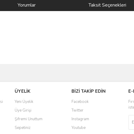
Yorumlar
Taksit Seçenekleri
ve diğer konularda yetersiz gördüğünüz noktaları öneri formunu kullanarak taraf
Bu ürüne ilk yorumu siz yapın!
ÜYELİK
BİZİ TAKİP EDİN
E-
r.
Yorum Yaz
si
Yeni Üyelik
Facebook
Fır
ist
Üye Girişi
Twitter
Şifremi Unuttum
Instagram
Sepetiniz
Youtube