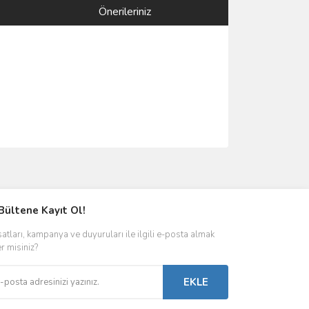
Önerileriniz
ımıza iletebilirsiniz.
Bültene Kayıt Ol!
satları, kampanya ve duyuruları ile ilgili e-posta almak
er misiniz?
EKLE