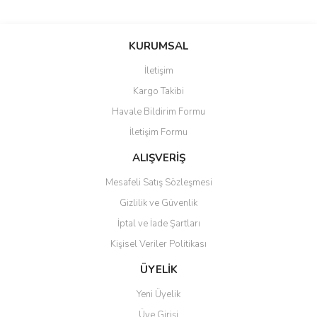
Bu ürünün fiyat bilgisi, resim, ürün açıklamalarında ve diğer
konularda yetersiz gördüğünüz noktaları öneri formunu kullanarak
Bu ürüne ilk yorumu siz yapın!
KURUMSAL
tarafımıza iletebilirsiniz.
Görüş ve önerileriniz için teşekkür ederiz.
İletişim
Yorum Yaz
Kargo Takibi
Ürün resmi kalitesiz, bozuk veya görüntülenemiyor.
Havale Bildirim Formu
Ürün açıklamasında eksik bilgiler bulunuyor.
İletişim Formu
Ürün bilgilerinde hatalar bulunuyor.
Ürün fiyatı diğer sitelerden daha pahalı.
ALIŞVERİŞ
Bu ürüne benzer farklı alternatifler olmalı.
Mesafeli Satış Sözleşmesi
Gizlilik ve Güvenlik
İptal ve İade Şartları
Kişisel Veriler Politikası
Gönder
ÜYELİK
Yeni Üyelik
Üye Girişi