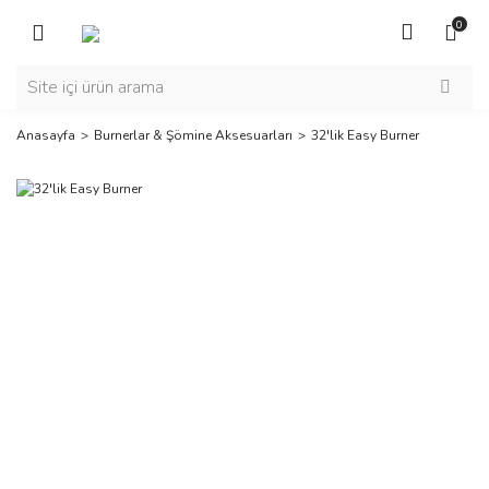
Geri Dön
0
Bioethanol Şömineler
Masaüstü Şömine
Anasayfa
Burnerlar & Şömine Aksesuarları
32'lik Easy Burner
Duvara Monte Şömine
Taşınabilir Şömine