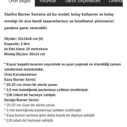
Ürün Bilgisi
Yorumlar
Taksit Seçenekleri
Önerilerin
Starfire Burner Serisine ait bu model; kolay kullanımı ve kolay
montajı ile size kendi tasarımlarınızı ve bioethanol şöminenizi
yaratma şansı verecektir.
Ölçüler: 32x16x8 cm (h)
Kapasite: 2 litre
Isı Etki Alanı: 25 metrekare
Montaj Ölçüsü: 30x14 cm
* Kayar kapaklı tasarımı sayesinde ısı ayarı yapmak ve istenildiği zaman
söndürmek mümkündür.
Ürün Karşılaştıması
Easy Burner Serisi:
* 20-25 cm civarı bir alevle yanar.
* 2,5 mm kalınlığında paslanmaz çelikten üretilmiştir.
*
Çift cidarlı bir hazneye sahiptir.
Design Burner Serisi:
* 20-25 cm civarı bir alevle yanar.
* 3 mm kalınlığında paslanmaz çelikten üretilmiştir.
* Easy burner serisine göre daha büyük bir depoya sahiptir
* Çift cidarlı bir hazneye sahiptir.