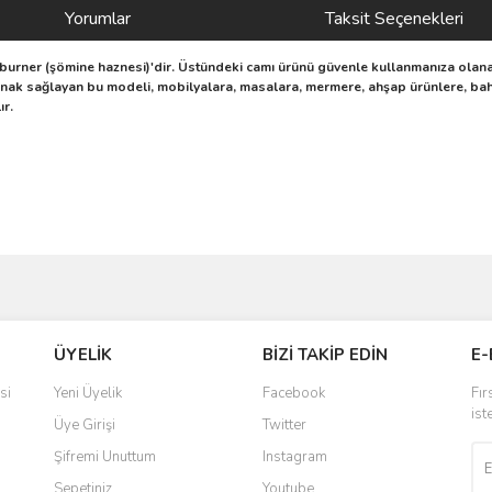
Yorumlar
Taksit Seçenekleri
ul burner (şömine haznesi)'dir. Üstündeki camı ürünü güvenle kullanmanıza ola
anak sağlayan bu modeli, mobilyalara, masalara, mermere, ahşap ürünlere, bahçe
ır.
ve diğer konularda yetersiz gördüğünüz noktaları öneri formunu kullanarak taraf
Bu ürüne ilk yorumu siz yapın!
ÜYELİK
BİZİ TAKİP EDİN
E-
r.
Yorum Yaz
si
Yeni Üyelik
Facebook
Fır
ist
Üye Girişi
Twitter
Şifremi Unuttum
Instagram
Sepetiniz
Youtube