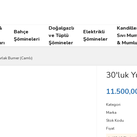
&
Doğalgazlı
Kandille
Bahçe
Elektrikli
ve Tüplü
Sıvı Mum
Şömineleri
Şömineler
rı
Şömineler
& Mumlu
arlak Burner (Camlı)
30'luk Y
11.500,0
Kategori
Marka
Stok Kodu
Fiyat