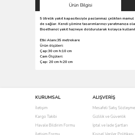
Ürün Bilgisi
5 litrelik yakıt kapasitesiyle paslanmaz çelikten mam
de sağlar. Kendi şömine tasarımlarınızı yaratmanıza ol
Bioethanol yakıt hazneye doldurularak kolayca kullanıl
Etki Alanı:35 metrekare
Ürün ölçüleri:
Çap:30 cm h:10 cm
Cam Ölçüleri:
Çap: 20 cm h:20 cm
Bu ürünün fiyat bilgisi, resim, ürün açıklamalarında 
Görüş ve önerileriniz için teşekkür ederiz.
KURUMSAL
ALIŞVERİŞ
Ürün resmi kalitesiz, bozuk veya görüntülenemiyo
Ürün açıklamasında eksik bilgiler bulunuyor.
İletişim
Mesafeli Satış Sözleşme
Ürün bilgilerinde hatalar bulunuyor.
Kargo Takibi
Gizlilik ve Güvenlik
Ürün fiyatı diğer sitelerden daha pahalı.
Havale Bildirim Formu
İptal ve İade Şartları
Bu ürüne benzer farklı alternatifler olmalı.
İletişim Formu
Kişisel Veriler Politikası