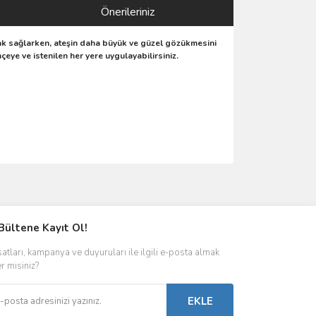
Önerileriniz
nak sağlarken, ateşin daha büyük ve güzel gözükmesini
ye ve istenilen her yere uygulayabilirsiniz.
ımıza iletebilirsiniz.
Bültene Kayıt Ol!
satları, kampanya ve duyuruları ile ilgili e-posta almak
er misiniz?
EKLE