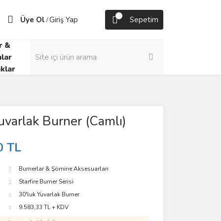
Üye Ol
Giriş Yap
Sepetim
/
r &
lar
klar
uvarlak Burner (Camlı)
0 TL
Burnerlar & Şömine Aksesuarları
Starfire Burner Serisi
30'luk Yuvarlak Burner
9.583,33 TL + KDV