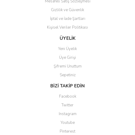
Mesafeli Satış Sözleşmesi
Gizlilik ve Güvenlik
İptal ve İade Şartları
Kişisel Veriler Politikası
Gönder
ÜYELİK
Yeni Üyelik
Üye Girişi
Şifremi Unuttum
Sepetiniz
BİZİ TAKİP EDİN
Facebook
Twitter
Instagram
Youtube
Pinterest