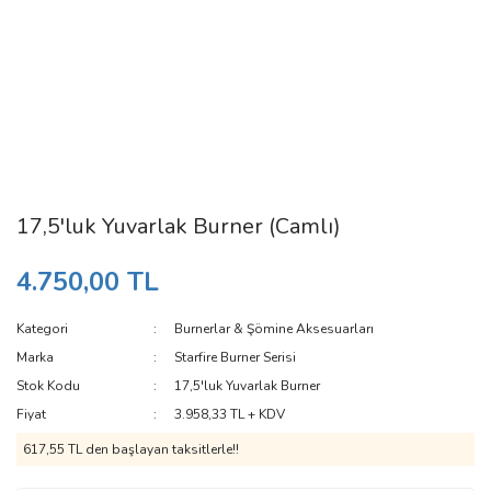
17,5'luk Yuvarlak Burner (Camlı)
4.750,00 TL
Kategori
Burnerlar & Şömine Aksesuarları
Marka
Starfire Burner Serisi
Stok Kodu
17,5'luk Yuvarlak Burner
Fiyat
3.958,33 TL + KDV
617,55 TL den başlayan taksitlerle!!