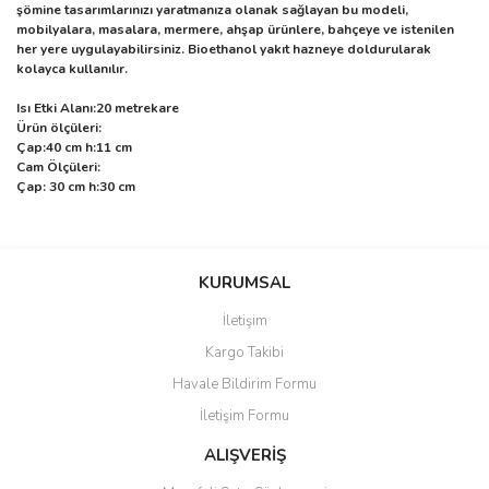
şömine tasarımlarınızı yaratmanıza olanak sağlayan bu modeli,
mobilyalara, masalara, mermere, ahşap ürünlere, bahçeye ve istenilen
her yere uygulayabilirsiniz. Bioethanol yakıt hazneye doldurularak
kolayca kullanılır.
Isı Etki Alanı:20 metrekare
Ürün ölçüleri:
Çap:40 cm h:11 cm
Cam Ölçüleri:
Çap: 30 cm h:30 cm
Bu ürünün fiyat bilgisi, resim, ürün açıklamalarında ve diğer
konularda yetersiz gördüğünüz noktaları öneri formunu kullanarak
Bu ürüne ilk yorumu siz yapın!
KURUMSAL
tarafımıza iletebilirsiniz.
Görüş ve önerileriniz için teşekkür ederiz.
İletişim
Yorum Yaz
Kargo Takibi
Ürün resmi kalitesiz, bozuk veya görüntülenemiyor.
Havale Bildirim Formu
Ürün açıklamasında eksik bilgiler bulunuyor.
İletişim Formu
Ürün bilgilerinde hatalar bulunuyor.
Ürün fiyatı diğer sitelerden daha pahalı.
ALIŞVERİŞ
Bu ürüne benzer farklı alternatifler olmalı.