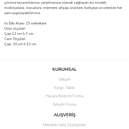
şömine tasarımlarınızı yaratmanıza olanak sağlayan bu modeli,
mobilyalara, masalara, mermere, ahşap ürünlere, bahçeye ve istenilen her
yere uygulayabilirsiniz.
Isı Etki Alanı: 15 metrekare
Ürün ölçüleri:
Çap:12 cm h:7 cm
Cam Ölçüleri:
Çap: 10 cm h:12 cm
Bu ürünün fiyat bilgisi, resim, ürün açıklamalarında ve diğer
konularda yetersiz gördüğünüz noktaları öneri formunu kullanarak
Bu ürüne ilk yorumu siz yapın!
KURUMSAL
tarafımıza iletebilirsiniz.
Görüş ve önerileriniz için teşekkür ederiz.
İletişim
Yorum Yaz
Kargo Takibi
Ürün resmi kalitesiz, bozuk veya görüntülenemiyor.
Havale Bildirim Formu
Ürün açıklamasında eksik bilgiler bulunuyor.
İletişim Formu
Ürün bilgilerinde hatalar bulunuyor.
Ürün fiyatı diğer sitelerden daha pahalı.
ALIŞVERİŞ
Bu ürüne benzer farklı alternatifler olmalı.
Mesafeli Satış Sözleşmesi