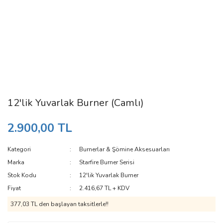
12'lik Yuvarlak Burner (Camlı)
2.900,00 TL
Kategori
Burnerlar & Şömine Aksesuarları
Marka
Starfire Burner Serisi
Stok Kodu
12'lik Yuvarlak Burner
Fiyat
2.416,67 TL + KDV
377,03 TL den başlayan taksitlerle!!