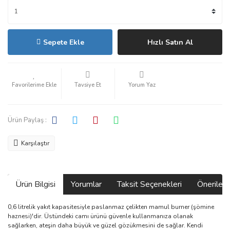
Sepete Ekle
Hızlı Satın Al
Tavsiye Et
Yorum Yaz
Ürün Paylaş :
Karşılaştır
Ürün Bilgisi
Yorumlar
Taksit Seçenekleri
Önerilerin
0,6 litrelik yakıt kapasitesiyle paslanmaz çelikten mamul burner (şömine
haznesi)'dir. Üstündeki camı ürünü güvenle kullanmanıza olanak
sağlarken, ateşin daha büyük ve güzel gözükmesini de sağlar. Kendi